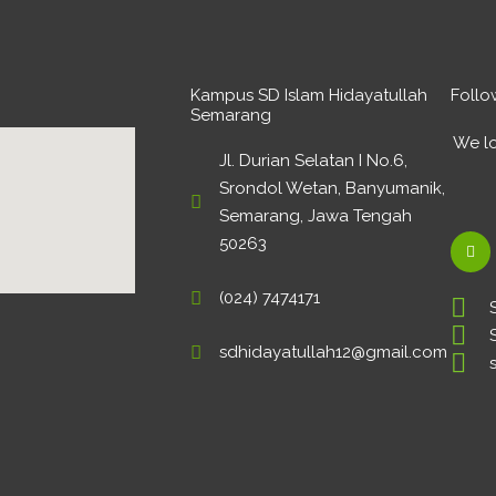
Kampus SD Islam Hidayatullah
Follo
Semarang
We lo
Jl. Durian Selatan I No.6,
Srondol Wetan, Banyumanik,
Semarang, Jawa Tengah
50263
F
a
(024) 7474171
c
e
b
sdhidayatullah12@gmail.com
o
o
k
-
f