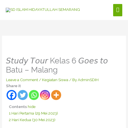
Skip
Mai
to
content
Men
𝘚𝘵𝘶𝘥𝘺 𝘛𝘰𝘶𝘳 Kelas 6 𝘎𝘰𝘦𝘴 𝘵𝘰
Batu – Malang
Leave a Comment
/
Kegiatan Siswa
/ By
AdminSDIH
Share it
Contents
hide
1
Hari Pertama (29 Mei 2023)
2
Hari Kedua (30 Mei 2023)