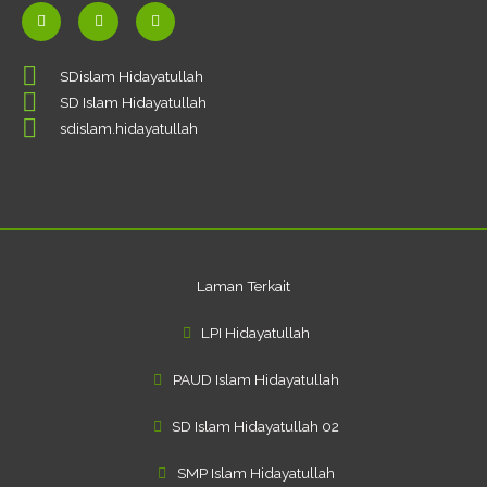
F
Y
I
a
o
n
c
u
s
SDislam Hidayatullah
e
t
t
SD Islam Hidayatullah
b
u
a
o
b
g
sdislam.hidayatullah
o
e
r
k
a
-
m
f
Laman Terkait
LPI Hidayatullah
PAUD Islam Hidayatullah
SD Islam Hidayatullah 02
SMP Islam Hidayatullah