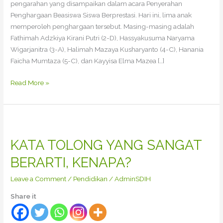
pengarahan yang disampaikan dalam acara Penyerahan
Penghargaan Beasiswa Siswa Berprestasi. Hari ini, lima anak
memperoleh penghargaan tersebut. Masing-masing adalah
Fathimah Adzkiya Kirani Putri (2-D), Hassyakusuma Naryama
Wigarjanitra (3-A), Halimah Mazaya Kusharyanto (4-C), Hanania
Faicha Mumtaza (5-C), dan Kayyisa Elma Mazea […]
Read More »
KATA
TOLONG
KATA TOLONG YANG SANGAT
YANG
SANGAT
BERARTI, KENAPA?
BERARTI,
KENAPA?
Leave a Comment
/
Pendidikan
/
AdminSDIH
Share it