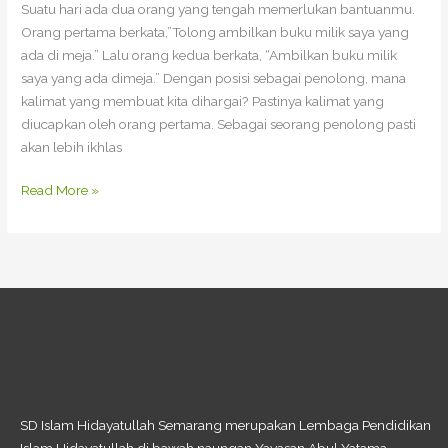
Suatu hari ada dua orang yang tengah memerlukan bantuanmu.
Orang pertama berkata,”Tolong ambilkan buku milik saya yang
ada di meja.” Lalu orang kedua berkata, “Ambilkan buku milik
saya yang ada dimeja.” Dengan posisi sebagai penolong, mana
kalimat yang membuat kita dihargai? Pastinya kalimat yang
diucapkan oleh orang pertama. Sebagai seorang penolong pasti
akan lebih ikhlas
Read More »
SD Islam Hidayatullah Semarang merupakan Lembaga Pendidikan