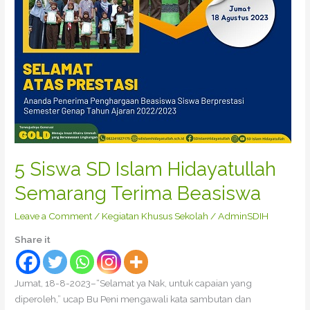
5 Siswa SD Islam Hidayatullah
Semarang Terima Beasiswa
Leave a Comment
/
Kegiatan Khusus Sekolah
/
AdminSDIH
Share it
Jumat, 18-8-2023–“Selamat ya Nak, untuk capaian yang
diperoleh,” ucap Bu Peni mengawali kata sambutan dan