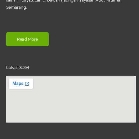
Islam Hidayatullah di bawah naungan Yayasan Abul Yatama
Semarang.
Read More
Lokasi SDIH