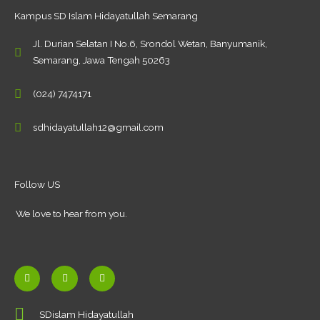
Kampus SD Islam Hidayatullah Semarang
Jl. Durian Selatan I No.6, Srondol Wetan, Banyumanik,
Semarang, Jawa Tengah 50263
(024) 7474171
sdhidayatullah12@gmail.com
Follow US
We love to hear from you.
F
Y
I
a
o
n
c
u
s
SDislam Hidayatullah