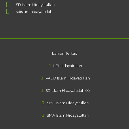
e
t
t
SD Islam Hidayatullah
b
u
a
o
b
g
sdislam.hidayatullah
o
e
r
k
a
-
m
f
Laman Terkait
LPI Hidayatullah
PAUD Islam Hidayatullah
SD Islam Hidayatullah 02
SMP Islam Hidayatullah
SMA Islam Hidayatullah