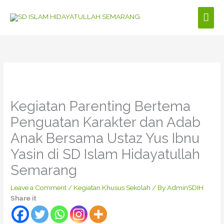
Skip
Mai
to
content
Men
Kegiatan Parenting Bertema
Penguatan Karakter dan Adab
Anak Bersama Ustaz Yus Ibnu
Yasin di SD Islam Hidayatullah
Semarang
Leave a Comment
/
Kegiatan Khusus Sekolah
/ By
AdminSDIH
Share it