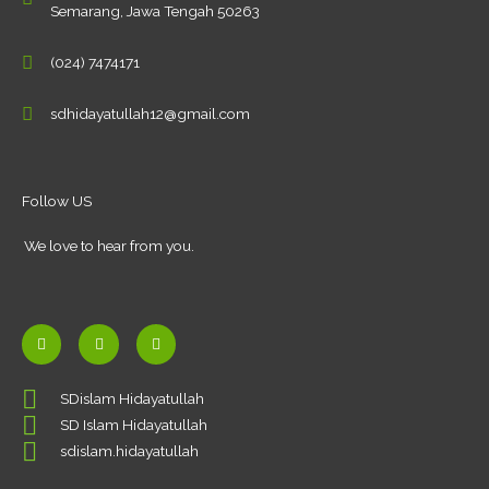
Semarang, Jawa Tengah 50263
(024) 7474171
sdhidayatullah12@gmail.com
Follow US
We love to hear from you.
F
Y
I
a
o
n
c
u
s
SDislam Hidayatullah
e
t
t
SD Islam Hidayatullah
b
u
a
o
b
g
sdislam.hidayatullah
o
e
r
k
a
-
m