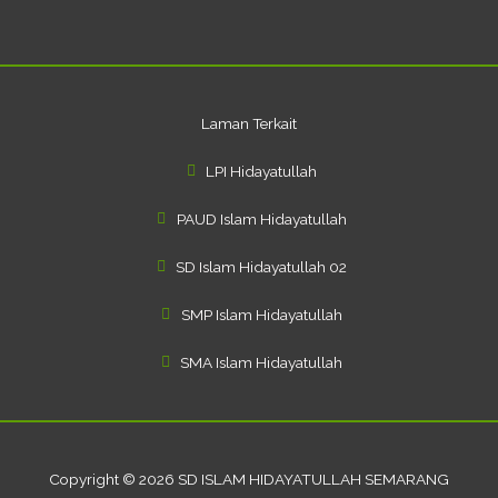
f
Laman Terkait
LPI Hidayatullah
PAUD Islam Hidayatullah
SD Islam Hidayatullah 02
SMP Islam Hidayatullah
SMA Islam Hidayatullah
Copyright © 2026 SD ISLAM HIDAYATULLAH SEMARANG