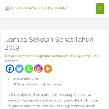
Skip
Mai
to
content
Men
Lomba Sekolah Sehat Tahun
2019
Leave a Comment
/
Kegiatan Khusus Sekolah
/ By
AdminSDIH
Share it
3 Desember 2019
SD Islam Hidayatullah Semarang
Sehat adalah keadaan badan dan jiwa yang baik. Artinya
sesuatu dikatakan sehat jika secara lahiriah, batiniah, dan sosial
berjalan secara normal dan baik, sehingga memungkinkan