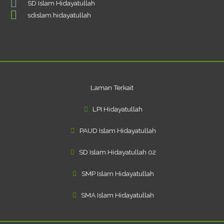
SD Islam Hidayatullah
b
u
a
o
b
g
sdislam.hidayatullah
o
e
r
k
a
-
m
f
Laman Terkait
LPI Hidayatullah
PAUD Islam Hidayatullah
SD Islam Hidayatullah 02
SMP Islam Hidayatullah
SMA Islam Hidayatullah