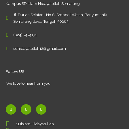
Kampus SD Islam Hidayatullah Semarang
Jl. Durian Selatan I No.6, Srondol Wetan, Banyumanik,
Semarang, Jawa Tengah 50263
(024) 7474171
sdhidayatullah12@gmail.com
Follow US
We love to hear from you.
F
Y
I
a
o
n
c
u
s
SDislam Hidayatullah
e
t
t