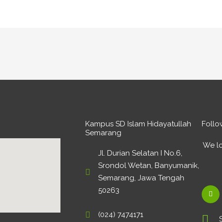
Kampus SD Islam Hidayatullah
Follo
Semarang
We lo
Jl. Durian Selatan I No.6,
Srondol Wetan, Banyumanik,
Semarang, Jawa Tengah
50263
F
a
(024) 7474171
c