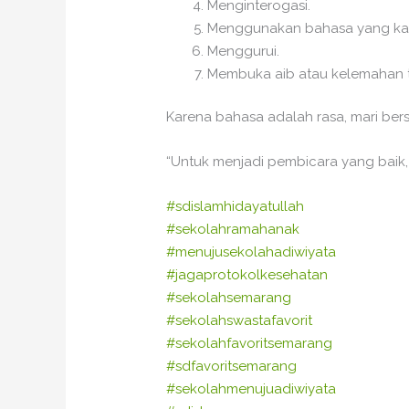
Menginterogasi.
Menggunakan bahasa yang kas
Menggurui.
Membuka aib atau kelemahan t
Karena bahasa adalah rasa, mari ber
“Untuk menjadi pembicara yang baik,
#sdislamhidayatullah
#sekolahramahanak
#menujusekolahadiwiyata
#jagaprotokolkesehatan
#sekolahsemarang
#sekolahswastafavorit
#sekolahfavoritsemarang
#sdfavoritsemarang
#sekolahmenujuadiwiyata