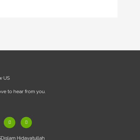
w US
ve to hear from you.
Y
I
o
n
u
s
SDislam Hidayatullah