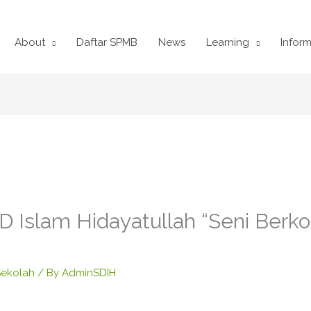
About
Daftar SPMB
News
Learning
Inform
 Islam Hidayatullah “Seni Berk
Sekolah
/ By
AdminSDIH