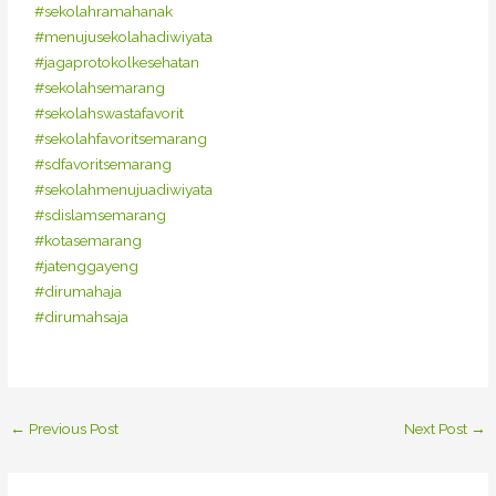
#sekolahramahanak
#menujusekolahadiwiyata
#jagaprotokolkesehatan
#sekolahsemarang
#sekolahswastafavorit
#sekolahfavoritsemarang
#sdfavoritsemarang
#sekolahmenujuadiwiyata
#sdislamsemarang
#kotasemarang
#jatenggayeng
#dirumahaja
#dirumahsaja
←
Previous Post
Next Post
→