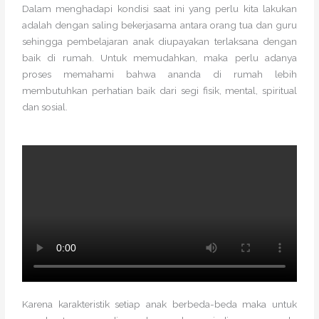
Dalam menghadapi kondisi saat ini yang perlu kita lakukan
adalah dengan saling bekerjasama antara orang tua dan guru
sehingga pembelajaran anak diupayakan terlaksana dengan
baik di rumah. Untuk memudahkan, maka perlu adanya
proses memahami bahwa ananda di rumah lebih
membutuhkan perhatian baik dari segi fisik, mental, spiritual
dan sosial.
Karena karakteristik setiap anak berbeda-beda maka untuk