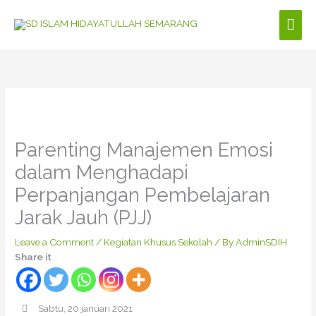
Skip
Mai
to
content
Men
Parenting Manajemen Emosi
dalam Menghadapi
Perpanjangan Pembelajaran
Jarak Jauh (PJJ)
Leave a Comment
/
Kegiatan Khusus Sekolah
/ By
AdminSDIH
Share it
Sabtu, 20 januari 2021